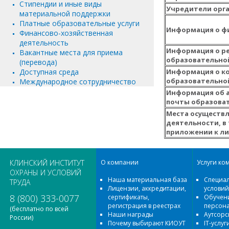
Стипендии и иные виды
Учредители орг
материальной поддержки
Платные образовательные услуги
Информация о ф
Финансово-хозяйственная
деятельность
Информация о р
Вакантные места для приема
образовательно
(перевода)
Доступная среда
Информация о к
образовательно
Международное сотрудничество
Информация об 
почты образова
Места осуществ
деятельности, в 
приложении к л
КЛИНСКИЙ ИНСТИТУТ
О компании
Услуги ко
ОХРАНЫ И УСЛОВИЙ
Наша материальная база
Специал
ТРУДА
Лицензии, аккредитации,
условий
8 (800) 333-0077
сертификаты,
Обучени
регистрация в реестрах
персон
(бесплатно по всей
Наши награды
Аутсорс
России)
Почему выбирают КИОУТ
IT-услуг