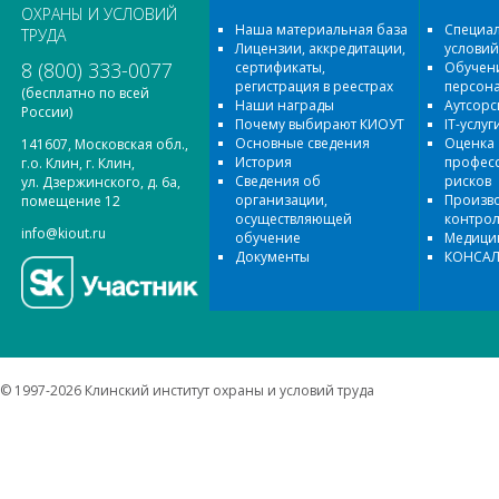
ОХРАНЫ И УСЛОВИЙ
Наша материальная база
Специал
ТРУДА
Лицензии, аккредитации,
условий
8 (800) 333-0077
сертификаты,
Обучени
регистрация в реестрах
персон
(бесплатно по всей
Наши награды
Аутсорс
России)
Почему выбирают КИОУТ
IT-услуг
Основные сведения
Оценка
141607, Московская обл.,
История
профес
г.о. Клин, г. Клин,
Сведения об
рисков
ул. Дзержинского, д. 6а,
организации,
Произв
помещение 12
осуществляющей
контро
info@kiout.ru
обучение
Медицин
Документы
КОНСАЛ
© 1997-2026 Клинский институт охраны и условий труда