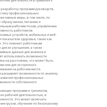
рабочей деятельности в привязке к
 разработку программ руководств,
актику профессиональных
ективные меры, в том числе, по
 образу жизни, питанию и
вильным рабочим позам, управлению
тивность работников.
осимых устройств, мобильных и веб-
 показатели здоровья, такие как
он. Это поможет работникам
 для их улучшения, а также
нимные данные для анализа и
ят использовать возможности
ки на расстоянии, что может быть
ми или для экстренного
левания на рабочем месте.
а расширяет возможности по анализу
 развития профессиональных
зможности собственного
чающих программ и тренингов,
 их рабочей деятельностью, и
ожности. Это может включать
ия грузов, обучение по безопасному