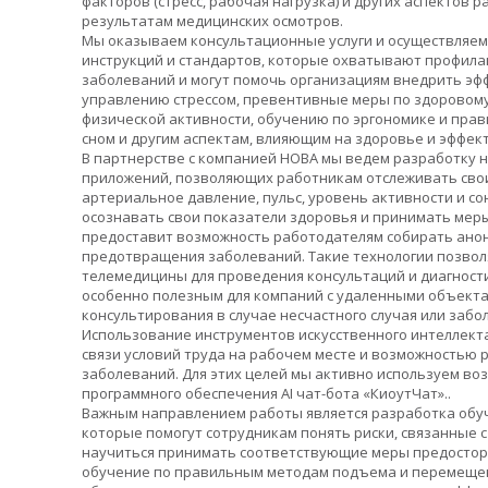
факторов (стресс, рабочая нагрузка) и других аспектов 
результатам медицинских осмотров.
Мы оказываем консультационные услуги и осуществляем
инструкций и стандартов, которые охватывают профил
заболеваний и могут помочь организациям внедрить эфф
управлению стрессом, превентивные меры по здоровому
физической активности, обучению по эргономике и пра
сном и другим аспектам, влияющим на здоровье и эффек
В партнерстве с компанией НОВА мы ведем разработку н
приложений, позволяющих работникам отслеживать свои
артериальное давление, пульс, уровень активности и с
осознавать свои показатели здоровья и принимать меры
предоставит возможность работодателям собирать ано
предотвращения заболеваний. Такие технологии позвол
телемедицины для проведения консультаций и диагности
особенно полезным для компаний с удаленными объекта
консультирования в случае несчастного случая или забо
Использование инструментов искусственного интеллект
связи условий труда на рабочем месте и возможностью
заболеваний. Для этих целей мы активно используем во
программного обеспечения AI чат-бота «КиоутЧат»..
Важным направлением работы является разработка обу
которые помогут сотрудникам понять риски, связанные с
научиться принимать соответствующие меры предостор
обучение по правильным методам подъема и перемещен