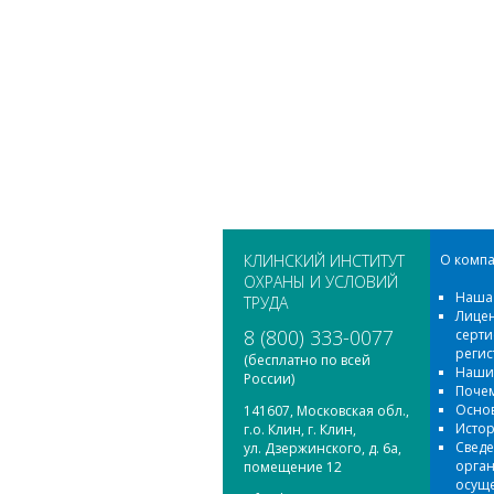
КЛИНСКИЙ ИНСТИТУТ
О комп
ОХРАНЫ И УСЛОВИЙ
Наша
ТРУДА
Лицен
8 (800) 333-0077
серти
регис
(бесплатно по всей
Наши
России)
Поче
Осно
141607, Московская обл.,
Исто
г.о. Клин, г. Клин,
Сведе
ул. Дзержинского, д. 6а,
орган
помещение 12
осущ