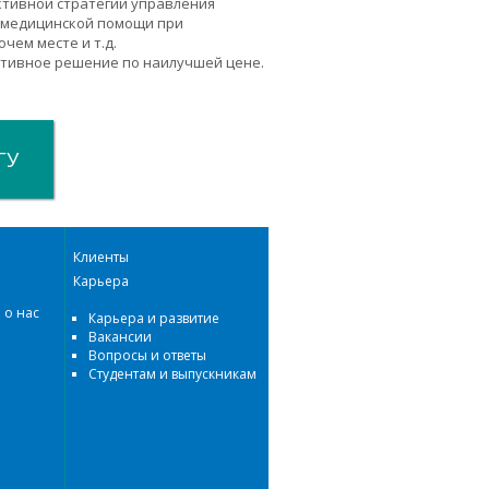
тивной стратегии управления
 медицинской помощи при
чем месте и т.д.
ктивное решение по наилучшей цене.
ГУ
Клиенты
Карьера
 о нас
Карьера и развитие
Вакансии
Вопросы и ответы
Студентам и выпускникам