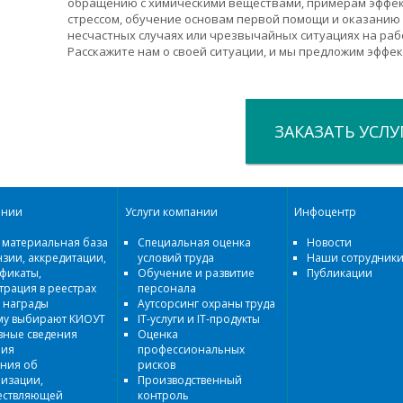
обращению с химическими веществами, примерам эффек
стрессом, обучение основам первой помощи и оказанию
несчастных случаях или чрезвычайных ситуациях на рабо
Расскажите нам о своей ситуации, и мы предложим эффе
ЗАКАЗАТЬ УСЛУ
ании
Услуги компании
Инфоцентр
 материальная база
Специальная оценка
Новости
зии, аккредитации,
условий труда
Наши сотрудники
фикаты,
Обучение и развитие
Публикации
трация в реестрах
персонала
 награды
Аутсорсинг охраны труда
му выбирают КИОУТ
IT-услуги и IT-продукты
вные сведения
Оценка
рия
профессиональных
ния об
рисков
изации,
Производственный
ествляющей
контроль