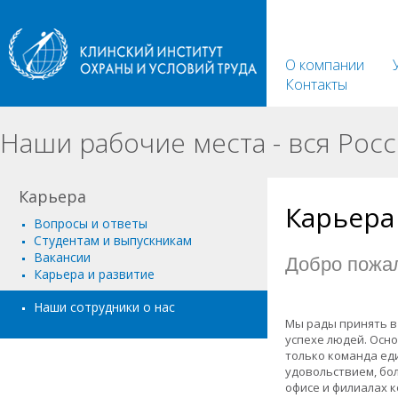
О компании
Контакты
Наши рабочие места - вся Росс
Карьера
Карьера
Вопросы и ответы
Студентам и выпускникам
Вакансии
Добро пожал
Карьера и развитие
Наши сотрудники о нас
Мы рады принять в
успехе людей. Осно
только команда ед
удовольствием, бо
офисе и филиалах к