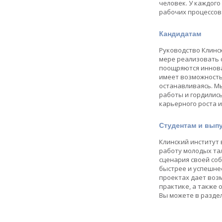
человек. У каждого
рабочих процессов
Кандидатам
Руководство Клинск
мере реализовать 
поощряются иннова
имеет возможность 
останавливаясь. М
работы и гордилис
карьерного роста 
Студентам и вып
Клинский институт
работу молодых та
сценария своей со
быстрее и успешне
проектах дает воз
практике, а также
Вы можете в разде