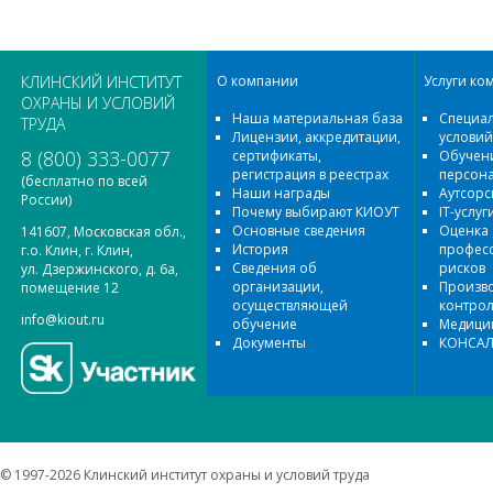
КЛИНСКИЙ ИНСТИТУТ
О компании
Услуги ко
ОХРАНЫ И УСЛОВИЙ
Наша материальная база
Специал
ТРУДА
Лицензии, аккредитации,
условий
8 (800) 333-0077
сертификаты,
Обучени
регистрация в реестрах
персон
(бесплатно по всей
Наши награды
Аутсорс
России)
Почему выбирают КИОУТ
IT-услуг
Основные сведения
Оценка
141607, Московская обл.,
История
профес
г.о. Клин, г. Клин,
Сведения об
рисков
ул. Дзержинского, д. 6а,
организации,
Произв
помещение 12
осуществляющей
контро
info@kiout.ru
обучение
Медицин
Документы
КОНСАЛ
© 1997-2026 Клинский институт охраны и условий труда