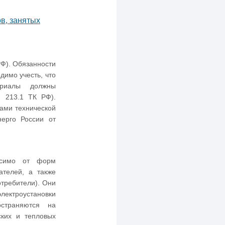
в, занятых
РФ). Обязанности
димо учесть, что
ериалы должны
. 213.1 ТК РФ).
ами технической
нерго России от
висимо от форм
ателей, а также
требители). Они
лектроустановки
страняются на
ских и тепловых