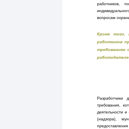
работников, 
индивидуальног
вопросам охраны
Кроме того, 
работников п
требованиям о
работодателей
Разработчики 
требования, ко
деятельности и
(надзора), му
предоставления 