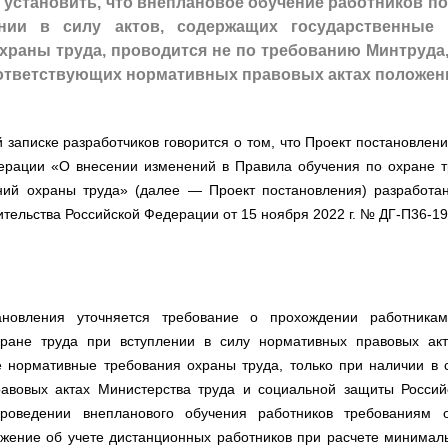
 установить, что внеплановое обучение работников по
нии в силу актов, содержащих государственные
храны труда, проводится не по требованию Минтруда,
ответствующих нормативных правовых актах положени
 записке разработчиков говорится о том, что Проект постановлен
ерации «О внесении изменений в Правила обучения по охране т
ний охраны труда» (далее
—
Проект постановления) разработа
тельства Российской Федерации от 15 ноября 2022 г. № ДГ-П36-1
ановления уточняется требование о прохождении работникам
ране труда при вступлении в силу нормативных правовых ак
е нормативные требования охраны труда, только при наличии в 
авовых актах Министерства труда и социальной защиты Росси
роведении внепланового обучения работников требованиям 
ожение об учете дистанционных работников при расчете минималь