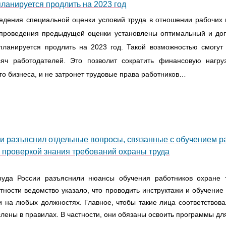
планируется продлить на 2023 год
едения специальной оценки условий труда в отношении рабочих 
 проведения предыдущей оценки установлены оптимальный и до
 планируется продлить на 2023 год. Такой возможностью смогут 
яч работодателей. Это позволит сократить финансовую нагру
го бизнеса, и не затронет трудовые права работников…
и разъяснил отдельные вопросы, связанные с обучением р
и проверкой знания требований охраны труда
руда России разъяснили нюансы обучения работников охране 
тности ведомство указало, что проводить инструктажи и обучение
и на любых должностях. Главное, чтобы такие лица соответствов
лены в правилах. В частности, они обязаны освоить программы д