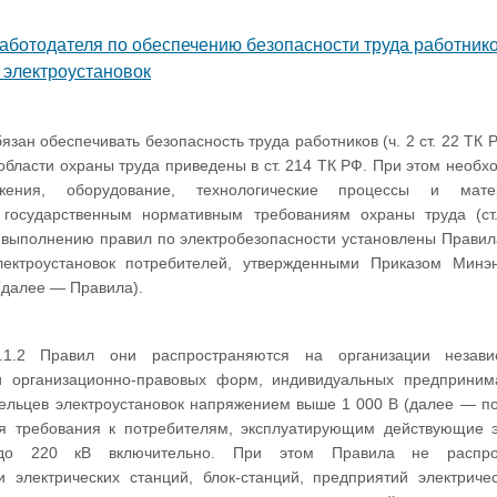
аботодателя по обеспечению безопасности труда работнико
 электроустановок
язан обеспечивать безопасность труда работников (ч. 2 ст. 22 ТК 
области охраны труда приведены в ст. 214 ТК РФ. При этом необхо
ужения, оборудование, технологические процессы и мат
ь государственным нормативным требованиям охраны труда (ст
 выполнению правил по электробезопасности установлены Правил
лектроустановок потребителей, утвержденными Приказом Минэ
(далее — Правила).
.1.2 Правил они распространяются на организации неза
и организационно-правовых форм, индивидуальных предприним
ельцев электроустановок напряжением выше 1 000 В (далее — по
я требования к потребителям, эксплуатирующим действующие э
до 220 кВ включительно. При этом Правила не распро
ки электрических станций, блок-станций, предприятий электриче