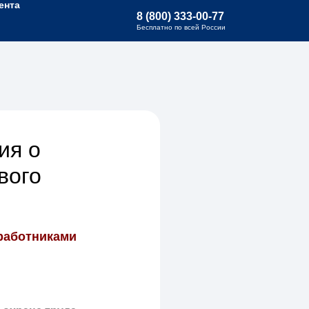
ента
8 (800) 333-00-77
Бесплатно по всей России
ия о
вого
работниками