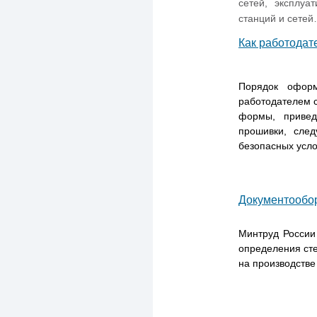
сетей, эксплуа
станций и сете
Как работодат
Порядок оформ
работодателем с
формы, привед
прошивки, след
безопасных усло
Документообор
Минтруд России
определения сте
на производств