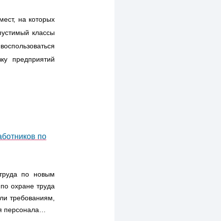
мест, на которых
пустимый классы
воспользоваться
зку предприятий
аботников по
труда по новым
 по охране труда
али требованиям,
ля персонала…