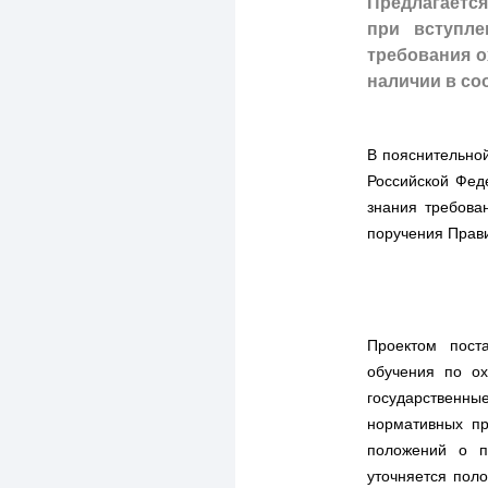
Предлагается
при вступле
требования о
наличии в со
В пояснительной
Российской Фед
знания требова
поручения Прави
Проектом пост
обучения по ох
государственны
нормативных пр
положений о п
уточняется пол