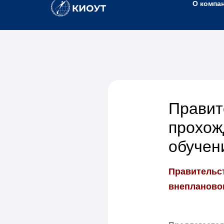
О компа
Правит
прохож
обучен
Правительс
внеплановог