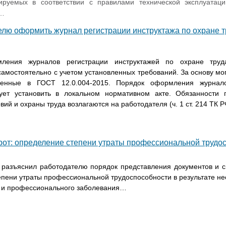
тируемых в соответствии с правилами технической эксплуатаци
й…
елю оформить журнал регистрации инструктажа по охране т
ления журналов регистрации инструктажей по охране труд
амостоятельно с учетом установленных требований. За основу мо
енные в ГОСТ 12.0.004-2015. Порядок оформления журнало
ует установить в локальном нормативном акте. Обязанности
вий и охраны труда возлагаются на работодателя (ч. 1 ст. 214 ТК 
от: определение степени утраты профессиональной трудо
 разъяснил работодателю порядок представления документов и с
пени утраты профессиональной трудоспособности в результате не
е и профессионального заболевания…