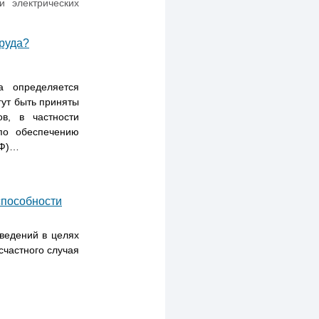
и электрических
руда?
а определяется
гут быть приняты
в, в частности
 по обеспечению
РФ)…
способности
ведений в целях
счастного случая