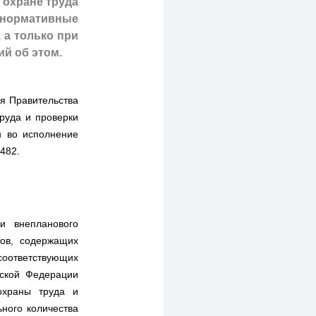
 охране труда
 нормативные
 а только при
й об этом.
ия Правительства
руда и проверки
н во исполнение
9482.
и внепланового
тов, содержащих
соответствующих
йской Федерации
охраны труда и
ного количества