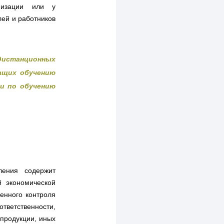
низации или у
ей и работников
дистанционных
ащих обучению
ги по обучению
ления содержит
й экономической
енного контроля
ветственности,
 продукции, иных