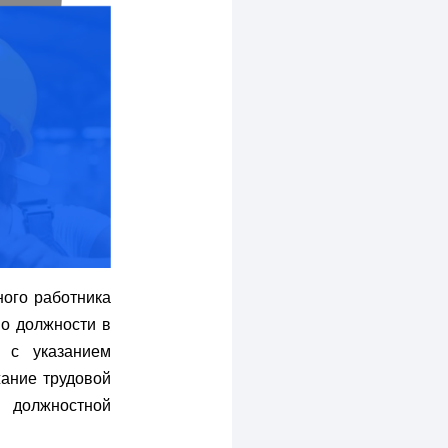
ного работника
по должности в
и с указанием
жание трудовой
 должностной