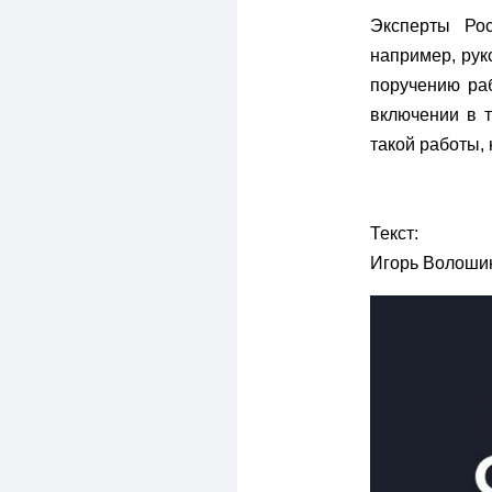
Эксперты Рос
например, рук
поручению ра
включении в т
такой работы, 
Текст:
Игорь Волоши