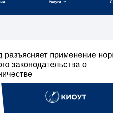
нии
Услуги
Л
д разъясняет применение но
ого законодательства о
ничестве