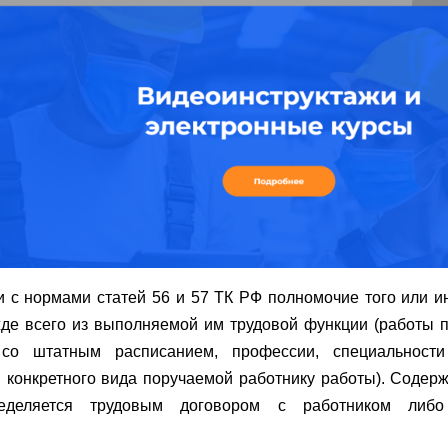
и с нормами статей 56 и 57 ТК РФ полномочие того или и
де всего из выполняемой им трудовой функции (работы 
 со штатным расписанием, профессии, специальност
 конкретного вида поручаемой работнику работы). Содер
еделяется трудовым договором с работником либо