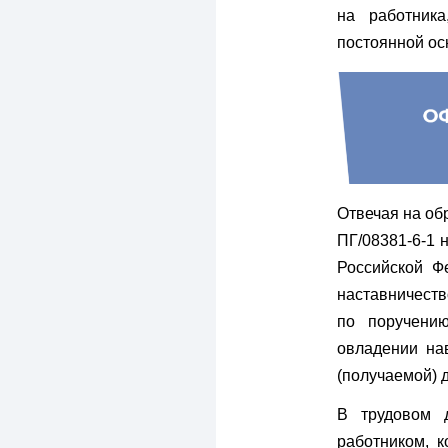
на работник
постоянной ос
Отвечая на об
ПГ/08381-6-1 
Российской Ф
наставничеств
по поручени
овладении на
(получаемой) 
В трудовом 
работником, к