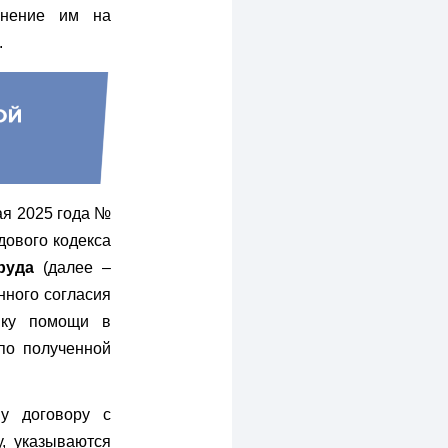
лнение им на
.
ая 2025 года №
дового кодекса
руда
(далее –
нного согласия
ику помощи в
по полученной
у договору с
у, указываются