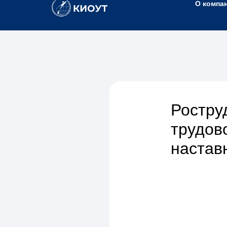
О компа
Ростру
трудов
настав