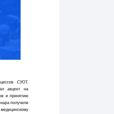
цессов СУОТ.
ал акцент на
ов и принятию
инара получили
медицинскому