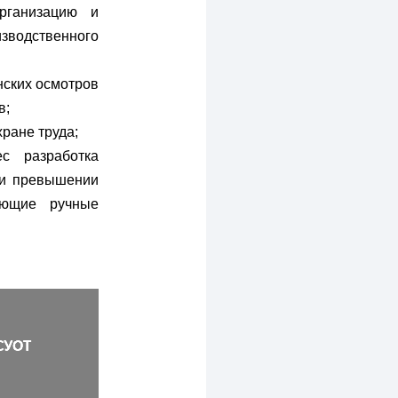
организацию и
зводственного
нских осмотров
в;
ране труда;
с разработка
ри превышении
ующие ручные