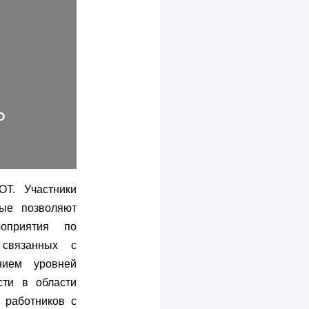
ОТ. Участники
рые позволяют
роприятия по
 связанных с
нием уровней
сти в области
 работников с