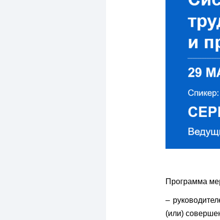
Программа мер
– руководител
(или) соверш