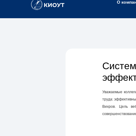
О компа
Систем
эффект
Уважаемые коллег
труда: эффективн
Вихров. Цель ве
совершенствовании