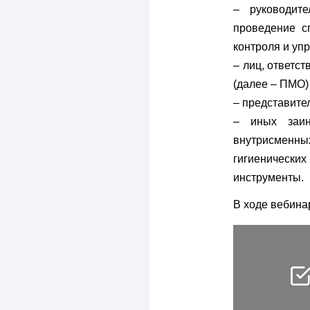
– руководите
проведение с
контроля и уп
– лиц, ответс
(далее – ПМО)
– представите
– иных заин
внутрисменны
гигиеническ
инструменты.
В ходе вебина