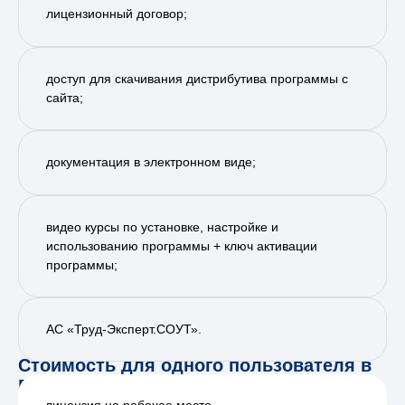
лицензионный договор;
доступ для скачивания дистрибутива программы с
сайта;
документация в электронном виде;
видео курсы по установке, настройке и
использованию программы + ключ активации
программы;
АС «Труд-Эксперт.СОУТ».
Стоимость для одного пользователя в
год