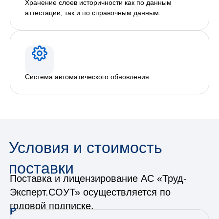
Хранение слоев историчности как по данным
аттестации, так и по справочным данным.
Система автоматического обновления.
Условия и стоимость
поставки
Поставка и лицензирование АС «Труд-
Эксперт.СОУТ» осуществляется по
годовой подписке.
В комплект поставки входит: