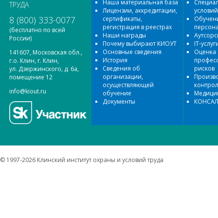
Наша материальная база
Специал
ТРУДА
Лицензии, аккредитации,
условий
8 (800) 333-0077
сертификаты,
Обучени
регистрация в реестрах
персон
(бесплатно по всей
Наши награды
Аутсорс
России)
Почему выбирают КИОУТ
IT-услуг
Основные сведения
Оценка
141607, Московская обл.,
История
профес
г.о. Клин, г. Клин,
Сведения об
рисков
ул. Дзержинского, д. 6а,
организации,
Произв
помещение 12
осуществляющей
контро
info@kiout.ru
обучение
Медицин
Документы
КОНСАЛ
© 1997-2026 Клинский институт охраны и условий труда