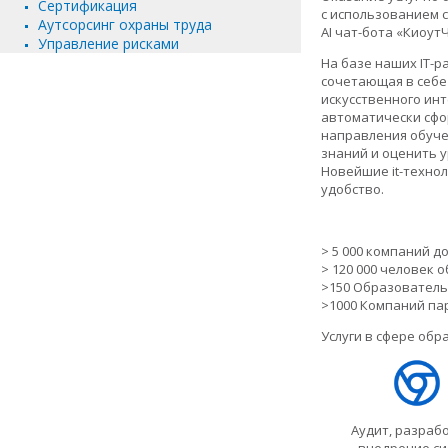
Сертификация
с использованием 
Аутсорсинг охраны труда
AI чат-бота «КиоутЧ
Управление рисками
На базе наших IT-
сочетающая в себе
искусственного ин
автоматически сфо
направления обуче
знаний и оценить 
Новейшие it-техно
удобство.
> 5 000 компаний 
> 120 000 человек 
>150 Образовател
>1000 Компаний па
Услуги в сфере обр
Аудит, разраб