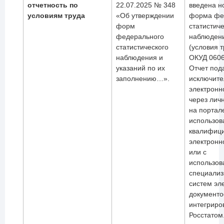
отчетность по
22.07.2025 № 348
введена н
условиям труда
«Об утверждении
форма фе
форм
статистиче
федерального
наблюден
статистического
(условия т
наблюдения и
ОКУД 0606
указаний по их
Отчет под
заполнению…».
исключите
электронн
через лич
на портале
использо
квалифиц
электронн
или с
использо
специали
систем эл
документо
интегриро
Росстатом