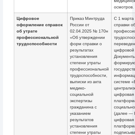
медицинс
осмотров.
Цифровое
Приказ Минтруда
С 1 марта
оформление справок
России от
справки об
об утрате
02.04.2025 № 170н
професси
профессиональной
«Об утверждении
трудоспос
трудоспособности
форм справки о
переведен
результатах
цифровой
установления
Документ
степени утраты
формирую
профессиональной
государст
трудоспособности,
информац
выписки из акта
системе «
медико-
централиз
социальной
цифровая
экспертизы
платформ
гражданина с
социальн
указанием
(далее — 
результатов
цифровая
установления
платформа
степени утраты
подписыв