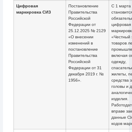
Цифровая
Постановление
С 1 марта
маркировка СИЗ
Правительства
становитс
Российской
обязатель
Федерации от
цифровая
25.12.2025 № 2129
маркировк
«О внесении
«Честный 
изменений в
товаров л
постановление
промышле
Правительства
включая о
Российской
одежду,
Федерации от 31
спасатель
декабря 2019 г. №
жилеты, п
1956».
средства 
головы и 
аналогич
изделия.
Работодат
вправе за
данные СИ
кодов мар