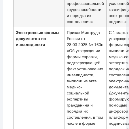
профессиональной
усиленной
трудоспособности
квалифиц
и порядка их
электронн
составления».
подписью.
Электронные формы
Приказ Минтруда
С 1 марта
документов по
России от
утвержден
инвалидности
28.03.2025 № 160н
формы спр
«Об утверждении
выписки из
формы справки,
медико-со
подтверждающей
экспертизы
факт установления
порядок и
инвалидности,
составлен
выписки из акта
электронн
медико-
документа
социальной
Документ
экспертизы
формирую
гражданина и
помощью 
порядка их
цифровой
составления, в том
платформ
числе в форме
подписыв