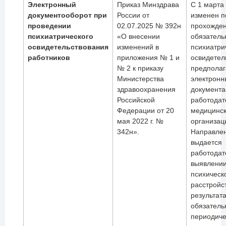
Электронный
Приказ Минздрава
С 1 марта
документооборот при
России от
изменен п
проведении
02.07.2025 № 392н
прохожде
психиатрического
«О внесении
обязатель
освидетельствования
изменений в
психиатри
работников
приложения № 1 и
освидетел
№ 2 к приказу
предпола
Министерства
электронн
здравоохранения
документ
Российской
работодат
Федерации от 20
медицинс
мая 2022 г. №
организац
342н».
Направле
выдается
работодат
выявлении
психическ
расстройс
результат
обязатель
периодиче