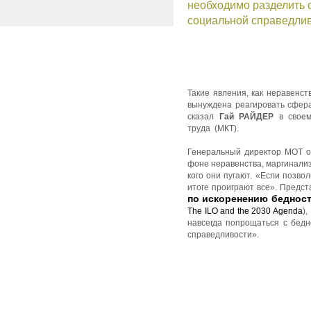
необходимо разделить 
социальной справедлив
Такие явления, как неравенст
вынуждена реагировать сфера
сказал
Гай РАЙДЕР
в своем
труда (МКТ).
Генеральный директор МОТ от
фоне неравенства, маргинализ
кого они пугают. «Если позво
итоге проиграют все». Предст
по искоренению бедност
The ILO and the 2030 Agenda
)
навсегда попрощаться с бедн
справедливости».