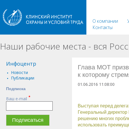
О компании
Контакты
Наши рабочие места - вся Росс
Инфоцентр
Глава МОТ призв
Новости
к которому стрем
Публикации
01.06.2016 11:08:00
Подписка
Выступая перед делегатами 105-й сессии Межд
многих проблем человечества. Он подчеркнул, 
*
Ваш e-mail
обязательства в рамках ее мандата по обеспеч
Выступая перед делега
Генеральный директор М
решению многих проблем
использовать преимуще