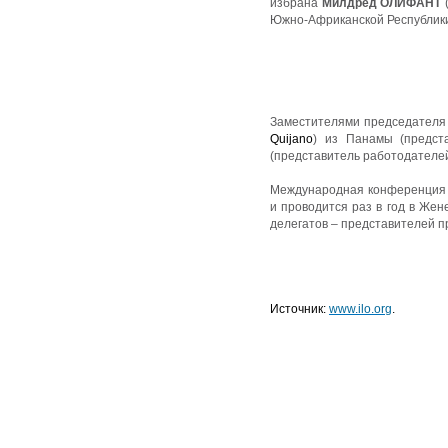
избрана
Милдред ОЛИФАНТ
Южно-Африканской Республик
Заместителями председателя
Quijano
) из Панамы (предст
(представитель работодателе
Международная конференция 
и проводится раз в год в Же
делегатов – представителей п
Источник:
www.ilo.org
.