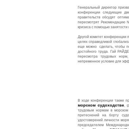
Генеральный директор призва
конференции следующие две
правительств обсудят оптим
пересмотрят Рекомендацию №
кризиса с помощью занятости 
Другой комитет конференции п
целях справедливой глобализ
еще можно сделать, чтобы п
достойного труда. Гай РАЙД
пересмотра трудовых норм,
непременное условие для эфф
В ходе конференции также п
морском судоходстве
, 
трудовым нормам в морском 
притеснений на борту суд
удостоверений личности моря
председателем Международ