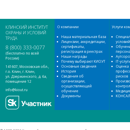
КЛИНСКИЙ ИНСТИТУТ
О компании
Услуги ко
ОХРАНЫ И УСЛОВИЙ
Наша материальная база
Специал
ТРУДА
Лицензии, аккредитации,
условий
8 (800) 333-0077
сертификаты,
Обучени
регистрация в реестрах
персон
(бесплатно по всей
Наши награды
Аутсорс
России)
Почему выбирают КИОУТ
IT-услуг
Основные сведения
Оценка
141607, Московская обл.,
История
профес
г.о. Клин, г. Клин,
Сведения об
рисков
ул. Дзержинского, д. 6а,
организации,
Произв
помещение 12
осуществляющей
контро
info@kiout.ru
обучение
Медицин
Документы
КОНСАЛ